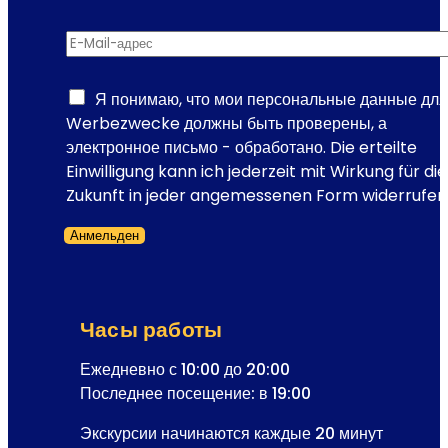
-
и
E
м
E-Mail-адрес
*
-
е
M
с
a
Я понимаю, что мои персональные данные для
т
i
Werbezwecke должны быть проверены, а
о
l
электронное письмо - обработано. Die erteilte
д
-
Einwilligung kann ich jederzeit mit Wirkung für die
е
а
Zukunft in jeder angemessenen Form widerrufen
й
д
с
Анмельден
р
т
Форма пропущена
е
в
с
и
Р
я
Часы работы
е
о
г
Ежедневно с 10:00 до 20:00
п
и
Последнее посещение: в 19:00
е
с
р
Экскурсии начинаются каждые 20 минут
т
е