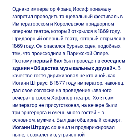
Однако император Франц Иосиф поначалу
запретил проводить танцевальный фестиваль в
Императорском и Королевском придворном
оперном театре, который открылся в 1869 году.
Придворный оперный театр, который открылся в
1869 году. Он опасался бурных сцен, подобных
тем, что происходили в Парижской Опере.
Поэтому
первый бал
был проведен
в соседнем
здании «Общества музыкальных друзей».
В
качестве гостя дирижировал не кто иной, как
Иоганн Штраус. В 1877 году император, наконец,
дал свое согласие на проведение «званого
вечера» в своем Хофопернтеатре. Хотя сам
император не присутствовал, на вечере были
три эрцгерцога и очень много гостей - в
основном, мужчин. Был дан обширный концерт.
Иоганн Штраус
сочинил и продирижировал
ныне, к сожалению, утраченной