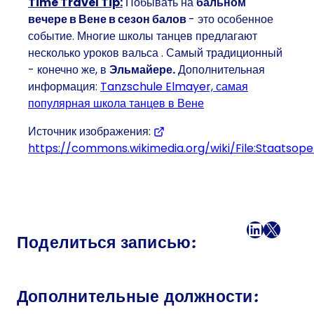
Time Travel Tip:
Побывать на
бальном
вечере в Вене в сезон балов
- это особенное
событие. Многие школы танцев предлагают
несколько
уроков вальса
. Самый традиционный
- конечно же, в
Эльмайере.
Дополнительная
информация:
Tanzschule Elmayer, самая
популярная школа танцев в Вене
Источник изображения:
https://commons.wikimedia.org/wiki/File:Staatsop
Facebook
LinkedI
X
Поч
Поделиться записью:
Дополнительные должности: