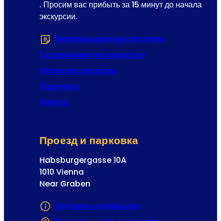
. Просим вас прибыть за 15 минут до начала
р
т
экскурсии.
а
т
ц
ы
Информационная листовка
(Открывается 
и
я
Гастрономия по соседству
р
Отели по соседству
а
Партнеры
с
с
Работа
ы
л
к
Проезд и парковка
и
Habsburgergasse 10A
1010 Vienna
Near Graben
Контакты и прибытие