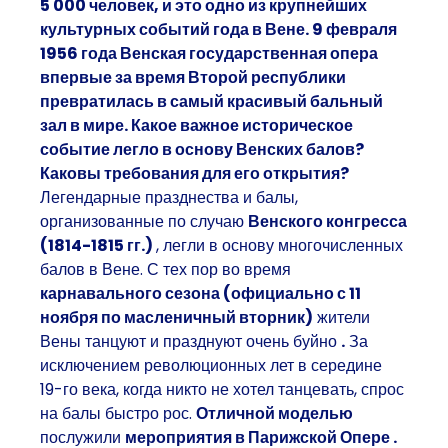
5 000 человек, и это одно из крупнейших
культурных событий года в Вене. 9 февраля
1956 года Венская государственная опера
впервые за время Второй республики
превратилась в самый красивый бальный
зал в мире.
Какое важное историческое
событие легло в основу Венских балов?
Каковы требования для его открытия?
Легендарные празднества и балы,
организованные по случаю
Венского конгресса
(1814-1815 гг.)
, легли в основу многочисленных
балов в Вене. С тех пор во время
карнавального сезона (официально с 11
ноября по масленичный вторник)
жители
Вены танцуют и празднуют очень буйно
.
За
исключением революционных лет в середине
19-го века, когда никто не хотел танцевать, спрос
на балы быстро рос.
Отличной моделью
послужили
мероприятия в Парижской Опере
.