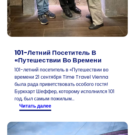
101-Летний Посетитель В
«Путешествии Во Времени
101-летний посетитель в «Путешествии во
времени 21 сентября Time Travel Vienna
была рада приветствовать особого гостя!
Буркхарт Шеффер, которому исполнился 101
год, был самым пожилым…
:
читать далее
1
0
1
-