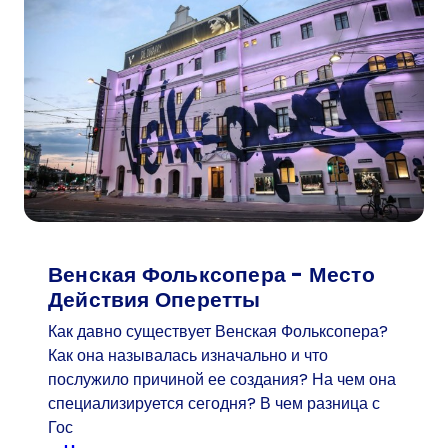
л
е
т
н
и
й
п
о
с
е
т
Венская Фольксопера - Место
и
Действия Оперетты
т
Как давно существует Венская Фольксопера?
е
Как она называлась изначально и что
л
послужило причиной ее создания? На чем она
ь
специализируется сегодня? В чем разница с
в
Гос
«