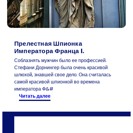
а
й
з
г
а
р
Прелестная Шпионка
т
Императора Франца I.
л
Соблазнять мужчин было ее профессией.
е
Стефани Дорнингер была очень красивой
»
шлюхой, знавшей свое дело. Она считалась
р
самой красивой шпионкой во времена
у
императора Ф&#
к
:
читать далее
и
П
б
р
ы
е
л
л
и
е