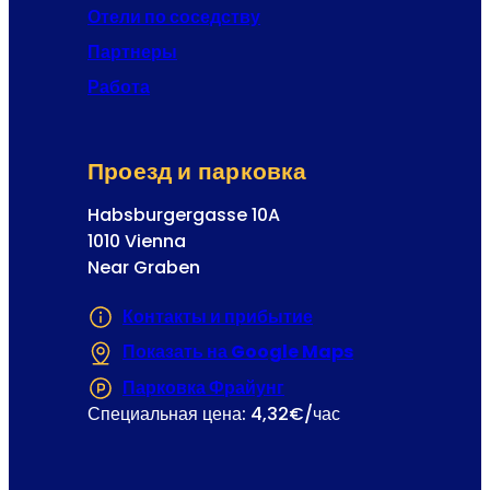
и
Отели по соседству
с
Партнеры
т
р
Работа
а
ц
и
Проезд и парковка
я
Habsburgergasse 10A
1010 Vienna
Near Graben
Контакты и прибытие
Показать на Google Maps
(Открывается в
Парковка Фрайунг
(Открывается в новой 
Специальная цена: 4,32€/час