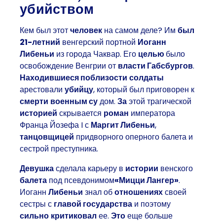
убийством
Кем был этот
человек
на самом деле? Им
был
21-летний
венгерский портной
Иоганн
Либеньи
из города Чаквар. Его
целью
было
освобождение Венгрии от
власти Габсбургов
.
Находившиеся поблизости
солдаты
арестовали
убийцу
, который был приговорен к
смерти
военным су
дом.
За
этой трагической
историей
скрывается
роман
императора
Франца Йозефа I с
Маргит Либеньи
,
танцовщицей
придворного оперного балета и
сестрой преступника.
Девушка
сделала карьеру в
истории
венского
балета
под псевдонимом
«Мицци Лангер»
.
Иоганн
Либеньи
знал об
отношениях
своей
сестры с
главой государства
и поэтому
сильно
критиковал
ее.
Это
еще больше