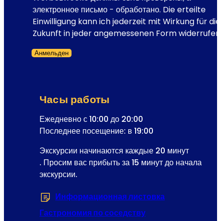
т
l
электронное письмо - обработано. Die erteilte
о
-
Einwilligung kann ich jederzeit mit Wirkung für die
р
а
Zukunft in jeder angemessenen Form widerrufen
а
д
Ф
Анмельден
р
р
Форма пропущена
е
а
с
н
р
ц
Часы работы
а
а
с
Ежедневно с 10:00 до 20:00
I
с
Последнее посещение: в 19:00
.
ы
Экскурсии начинаются каждые 20 минут
л
. Просим вас прибыть за 15 минут до начала
к
экскурсии.
и
Р
Информационная листовка
(Открывается 
е
г
Гастрономия по соседству