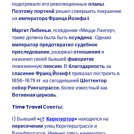
подогревало его революционные
планы
.
Поэтому
портной
решил совершить покушение
на
императора Франца Йозефа I.
Маргит Либеньи
, псевдоним «Мицци Лангер»,
также должна была быть
осуждена
. Однако
император
предотвратил
судебное
преследование
, разорвал
отношения
и
назначил своей бывшей
фаворитке
пожизненную
пенсию
. В
благодарность
за
спасение
Франц Йозеф I
приказал построить в
1856-1879
гг
. на сегодняшней
Шоттентор
собор Рингштрассе
, более известный как
Вотивная церковь
.
Time Travel Советы:
1) Бывший
«
Кернтертор
(Открывается в новой вк
«
находился на
пересечении
улиц Кернтерштрассе и
Вальфишгассе. Именно здесь начиналась