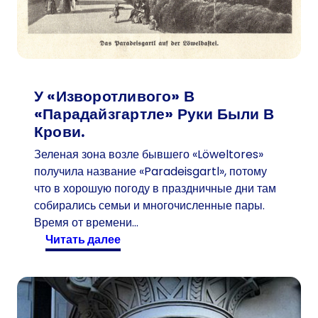
У «изворотливого» В
«Парадайзгартле» Руки Были В
Крови.
Зеленая зона возле бывшего «Löweltores»
получила название «Paradeisgartl», потому
что в хорошую погоду в праздничные дни там
собирались семьи и многочисленные пары.
Время от времени…
:
читать далее
У
«
и
з