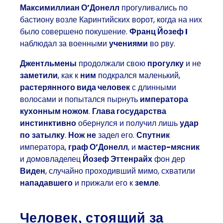
Максимиллиан О’Донелл
прогуливались по
бастиону возле Каринтийских ворот, когда на них
было совершено покушение.
Франц Йозеф I
наблюдал за военными
учениями
во рву.
Джентльмены
продолжали свою
прогулку
и не
заметили
, как к
ним
подкрался маленький,
растерянного вида
человек
с длинными
волосами и попытался пырнуть
императора
кухонным ножом
.
Глава государства
инстинктивно
обернулся и получил лишь
удар
по
затылку
.
Нож
не
задел его.
Спутник
императора,
граф О’Донелл
, и
мастер-мясник
и домовладелец
Йозеф Эттенрайх
фон дер
Виден
, случайно проходивший мимо, схватили
нападавшего
и прижали его к
земле
.
Человек, стоящий за