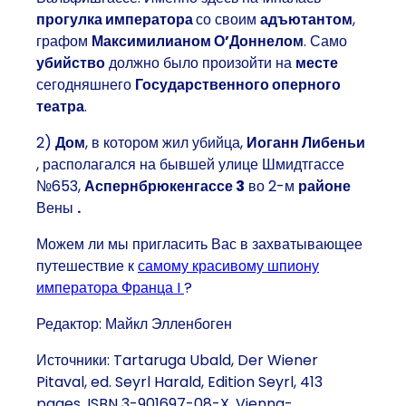
прогулка
императора
со своим
адъютантом
,
графом
Максимилианом О’Доннелом
. Само
убийство
должно было произойти на
месте
сегодняшнего
Государственного оперного
театра
.
2)
Дом
, в котором жил убийца,
Иоганн Либеньи
, располагался на бывшей улице Шмидтгассе
№653,
Аспернбрюкенгассе 3
во 2-м
районе
Вены
.
Можем ли мы пригласить Вас в захватывающее
путешествие к
самому красивому шпиону
императора Франца I
?
Редактор: Майкл Элленбоген
Источники: Tartaruga Ubald, Der Wiener
Pitaval, ed. Seyrl Harald, Edition Seyrl, 413
pages, ISBN 3-901697-08-X, Vienna-