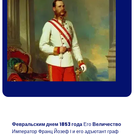
Февральским днем
1853 года
Его
Величество
Император Франц Йозеф I и его адъютант граф