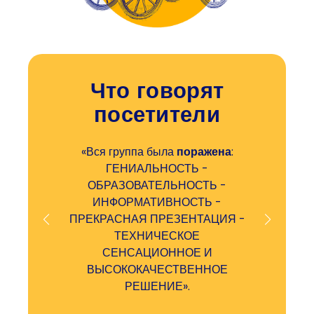
Что говорят
посетители
«Вся группа была
поражена
:
«Наш в
ГЕНИАЛЬНОСТЬ -
за
ОБРАЗОВАТЕЛЬНОСТЬ -
знако
ИНФОРМАТИВНОСТЬ -
сове
ПРЕКРАСНАЯ ПРЕЗЕНТАЦИЯ -
никогда
ТЕХНИЧЕСКОЕ
делает
СЕНСАЦИОННОЕ И
даже 
ВЫСОКОКАЧЕСТВЕННОЕ
Отл
РЕШЕНИЕ».
м