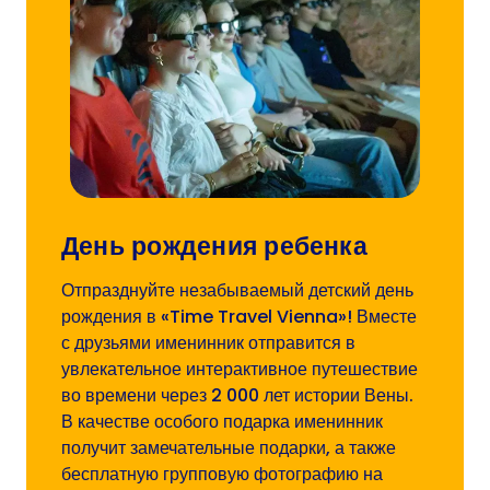
День рождения ребенка
Отпразднуйте незабываемый детский день
рождения в «Time Travel Vienna»! Вместе
с друзьями именинник отправится в
увлекательное интерактивное путешествие
во времени через 2 000 лет истории Вены.
В качестве особого подарка именинник
получит замечательные подарки, а также
бесплатную групповую фотографию на