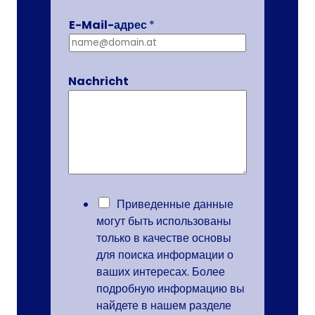
E-Mail-адрес
*
Nachricht
D
Приведенные данные
S
могут быть использованы
G
только в качестве основы
V
для поиска информации о
O
ваших интересах. Более
-
подробную информацию вы
E
найдете в нашем разделе