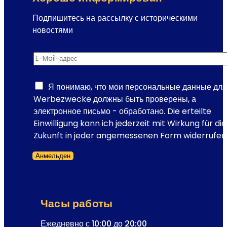
Подпишитесь на рассылку с историческими
новостями
р
E-Mail-адрес
*
а
с
с
Я понимаю, что мои персональные данные для
ы
Werbezwecke должны быть проверены, а
л
электронное письмо - обработано. Die erteilte
к
Einwilligung kann ich jederzeit mit Wirkung für die
и
Zukunft in jeder angemessenen Form widerrufen
E
Анмельден
-
Форма пропущена
M
a
i
Часы работы
l
-
Ежедневно с 10:00 до 20:00