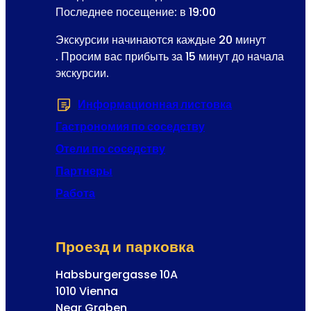
а
Последнее посещение: в 19:00
д
Экскурсии начинаются каждые 20 минут
р
. Просим вас прибыть за 15 минут до начала
е
экскурсии.
с
Р
Информационная листовка
(Открывается 
е
г
Гастрономия по соседству
и
Отели по соседству
с
Партнеры
т
р
Работа
а
ц
и
Проезд и парковка
я
Habsburgergasse 10A
1010 Vienna
Near Graben