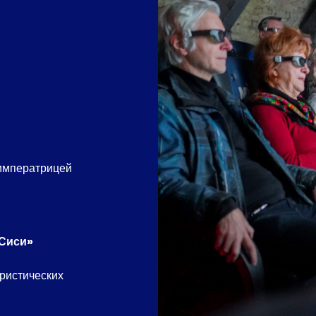
 императрицей
 Сиси»
ристических