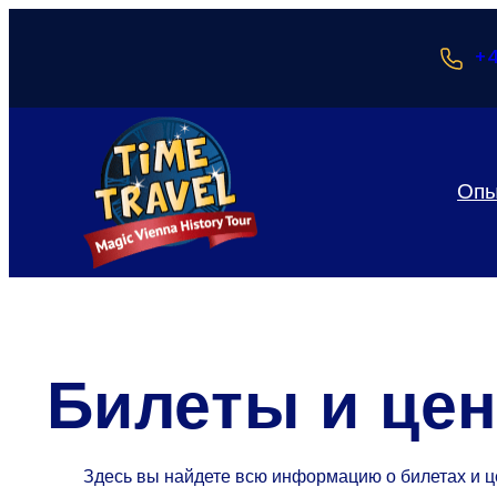
+4
Оп
Билеты и це
Здесь вы найдете всю информацию о билетах и 