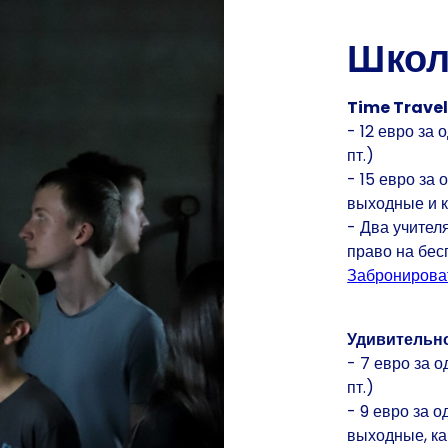
Школ
Time Trave
- 12 евро за 
пт.)
- 15 евро за 
выходные и 
- Два учител
право на бес
Забронирова
Удивительн
- 7 евро за о
пт.)
- 9 евро за 
выходные, к