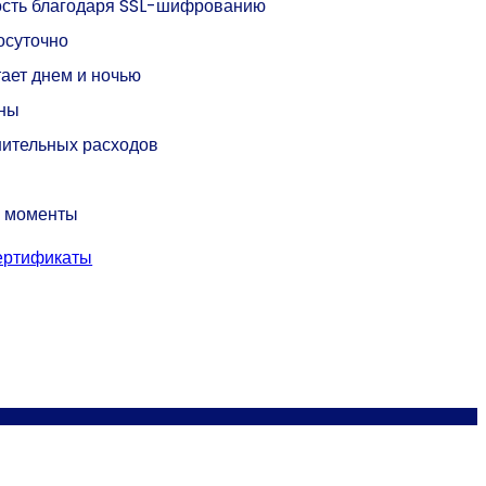
ость благодаря SSL-шифрованию
осуточно
ает днем и ночью
ены
нительных расходов
 моменты
сертификаты