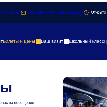
3 1 5321514
office@timetravel-vienna.at
Открыто 
ыт
Билеты и цены
Ваш визит
Школьный класс
Г
ны
ценах на посещение