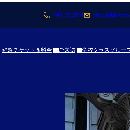
+43 1 5321514
office@timetra
経験
チケット＆料金
ご来訪
学校クラス
グルー