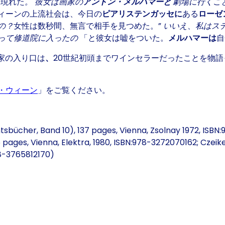
に現れた
。
彼女は画家の
アントン・メルハマーと
劇場に行くこ
ィーンの上流社会は、今日の
ピアリステンガッセに
ある
ローゼ
の？
女性は数秒間、無言で相手を見つめた。”
いいえ、私はス
って修道院に入ったの
「と彼女は嘘をついた。
メルハマーは
自
ns in a new tab or window)
家の入り口は
、
20世紀初頭までワインセラーだったことを物語
・ウィーン
」をご覧ください。
sbücher, Band 10), 137 pages, Vienna, Zsolnay 1972, ISBN
pages, Vienna, Elektra, 1980, ISBN:978-3272070162; Czeike
978-3765812170)