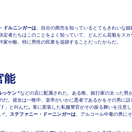
・ドルニンガーは
、自分の商売を知っているとてもきれいな娼
決定者たちはこのことをよく知っていて、どんどん花魁をスカ
評家や敵、特に男性の民衆を追跡することだったからだ。
官能
ルッケン “
などの店に配属された。ある晩、銀行家の太った男
のだ。彼女は一晩中、皇帝がいかに悪者であるかをその男に話
！
」と叫んだ
。
客に変装した私服警官がその振る舞いを注意し
い
“。
ステファニー・ドーニンガーは
、アルコール中毒の男に