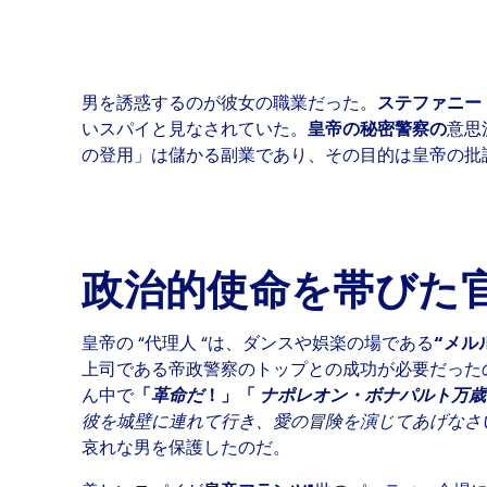
男を誘惑するのが彼女の職業だった。
ステファニー
いスパイと見なされていた。
皇帝の秘密警察の
意思
の登用」は儲かる副業であり、その目的は皇帝の批
政治的使命を帯びた
皇帝の “代理人 “は、ダンスや娯楽の場である
“メル
上司である帝政警察のトップとの成功が必要だった
ん中で
「
革命だ
！」「
ナポレオン・ボナパルト万歳
彼を城壁に連れて行き、愛の冒険を演じてあげなさ
哀れな男を保護したのだ。