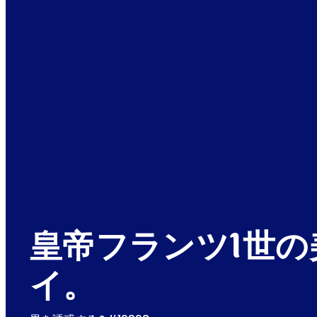
皇帝フランツ1世の
イ。