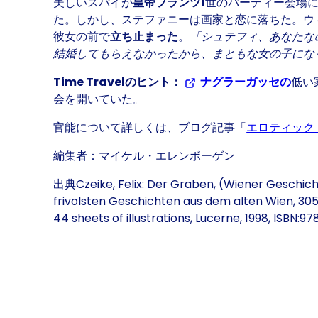
美しいスパイが
皇帝フランツ1
世のパーティー会場
た。しかし、ステファニーは画家と恋に落ちた。ウ
彼女の前で
立ち止まった
。
「シュテフィ、あなたな
結婚してもらえなかったから、まともな女の子にな
Time Travelのヒント：
ナグラーガッセの
(Ope
低い
会を開いていた。
官能について詳しくは、ブログ記事「
エロティック
編集者：マイケル・エレンボーゲン
出典Czeike, Felix: Der Graben, (Wiener Geschicht
frivolsten Geschichten aus dem alten Wien, 305 
44 sheets of illustrations, Lucerne, 1998, ISBN: