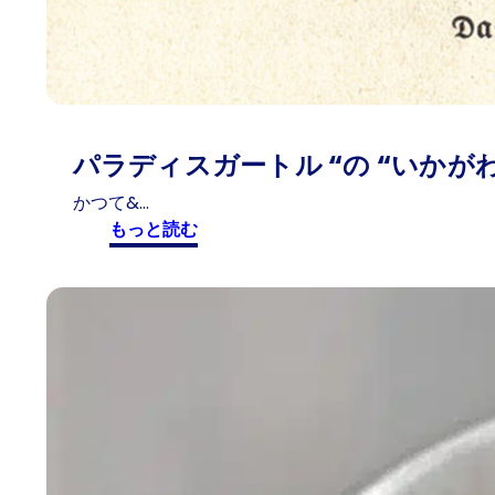
パラディスガートル “の “いかが
かつて&…
:
もっと読む
パ
ラ
デ
ィ
ス
ガ
ー
ト
ル
“