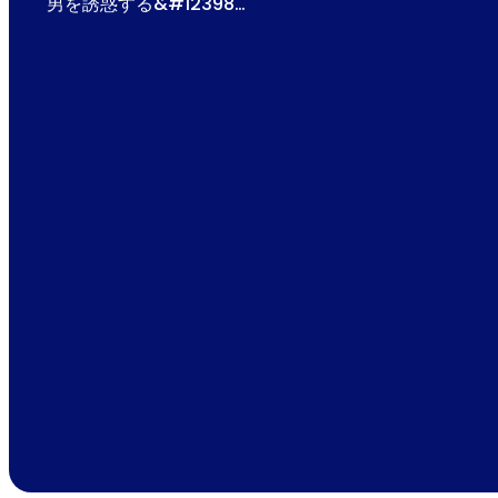
男を誘惑する&#12398…