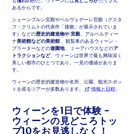
も
憧れの
的だ。ウィーンには
見どころが
たくさん
あるからです。
シェーンブルン宮殿やベルヴェデーレ宮殿（グスタ
フ・クリムトの代表作「接吻」が展示されていま
す）などの
歴史的建造物や
宮殿
、アルベルティー
ナ
美術館などの美術館
、観覧車のあるウィーン・
プラーターなどの
遊園地
、ミーアハウスなどの
ア
トラクションなど
、ウィーンは世界で最も興味深く
美しい都市のひとつであり、一見の価値がありま
す。
ウィーンの歴史的建造物や名所、公園、観光スポッ
トを巡るツアーが多数あります。
情報と日程
(Opens 
。
ウィーンを1日で体験 -
ウィーンの見どころトッ
プ10をお見逃しなく！