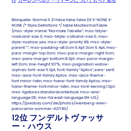
カーレンベルク・ウィーンについてもっと知る
(Opens
Bildquelle:
Normal 0 21 false false false DE X-NONE X-
NONE
/* Style Definitions */ table.MsoNormalTable
{mso-style-name:”Normale Tabelle”; mso-tstyle-
rowband-size:0; mso-tstyle-colband-size:0; mso-
style-noshow:yes; mso-style-priority:99; mso-style-
parent:””; mso-padding-alt:0cm 5.4pt 0cm 5.4pt; mso-
para-margin-top:0cm; mso-para-margin-right:0cm;
mso-para-margin-bottom:8.0pt; mso-para-margin-
left:0cm; line-height:107%; mso-pagination:widow-
orphan; font-size:11.0pt; font-family:”Aptos”,sans-serif;
mso-ascii-font-family:Aptos; mso-ascii-theme-
font:minor-latin; mso-hansi-font-family:Aptos; mso-
hansi-theme-font:minor-latin; mso-font-kerning:1.0pt;
mso-ligatures:standardcontextual; mso-ansi-
language:DE; mso-fareast-language:EN-US;}
https://pixabay.com/de/photos/weinberg-wien-
panorama-sommer-421780/
12位 フンデルトヴァッサ
ー・ハウス