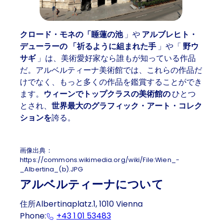
クロード・モネの「睡蓮の池
」や
アルブレヒト・
デューラーの
「祈るように組まれた手
」や「
野ウ
サギ
」は、美術愛好家なら誰もが知っている作品
だ。アルベルティーナ美術館では、これらの作品だ
けでなく、もっと多くの作品を鑑賞することができ
ます。
ウィーンでトップクラスの美術館の
ひとつ
とされ、
世界最大のグラフィック・アート・コレク
ションを
誇る。
画像出典：
https://commons.wikimedia.org/wiki/File:Wien_-
_Albertina_(b).JPG
アルベルティーナについて
住所Albertinaplatz.1, 1010 Vienna
Phone:
+43 1
01 53483
(Eventually opens a program 