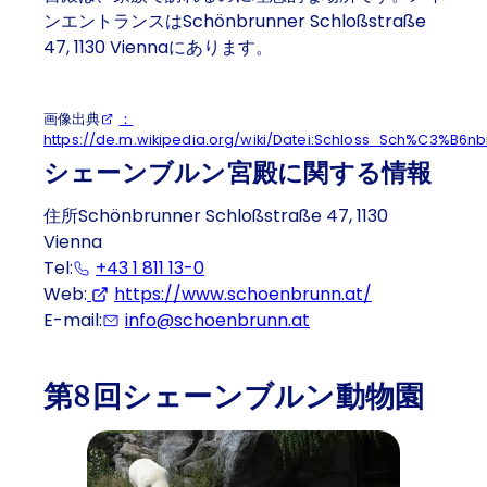
ンエントランスはSchönbrunner Schloßstraße
47, 1130 Viennaにあります。
画像出典
：
https://de.m.wikipedia.org/wiki/Datei:Schloss_Sch%C3%B6n
シェーンブルン宮殿に関する情報
住所Schönbrunner Schloßstraße 47, 1130
Vienna
Tel:
+43 1 811 13-0
(Eventually opens a program to c
Web:
https://www.schoenbrunn.at/
(Opens in a 
E-mail:
info@schoenbrunn.at
第8回シェーンブルン動物園