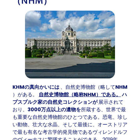
（NHM）
KHMの真向かいには
、自然史博物館（略して
NHM
）がある。
自然史博物館（略称NHM）である。
ハ
プスブルク家の自然史コレクションが
展示されて
おり、
3000万点以上の遺物を
所蔵する、世界で最
も重要な自然史博物館のひとつである。恐竜、珍し
い動物、壮大な水晶、そして最後に、オーストリア
で最も有名な考古学的発見物であるヴィレンドルフ
のヴィーナスに驚嘆することができる。2019年、