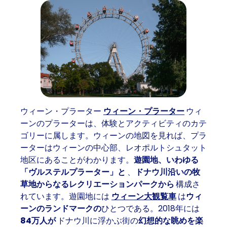
ウィーン・プラーター
ウィーン・プラーター
ウィ
ーンのプラーターは、体験とアクティビティのカテ
ゴリーに属します。ウィーンの地図を見れば、プラ
ーターはウィーンの中心部、レオポルトシュタット
地区にあることがわかります。
遊園地、いわゆる
「ヴルステルプラーター」と
、
ドナウ川沿いの牧
草地からなるレクリエーションパークから
構成さ
れています。遊園地には
ウィーン大観覧車
は
ウィ
ーンのランドマークの
ひとつである。2018年には
84万人が
ドナウ川に浮かぶ街の
幻想的な眺めを楽