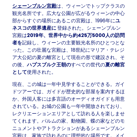
シェーンブルン宮殿
は、ウィーンでトップクラスの
観光名所です。広大な公園が広がるウィーンの中心
部からすぐの場所にあるこの宮殿は、1996年に
ユ
ネスコの世界遺産に
登録された。シェーンブルン
宮殿は
2019年、世界中から約425万5000人の訪問
者を
記録し、ウィーンの主要観光名所のひとつとな
った。この壮麗な宮殿は、18世紀にマリア・テレジ
ア大公妃の夏の離宮として現在の形で建設され、そ
の後、
ハプスブルク王朝の
すべての世代の
夏の離宮
として
使用された。
現在、この城は一年中見学することができる。ガイ
ドツアーでは、ガイドが歴史的な部屋を案内するほ
か、外国人客には多言語のオーディオガイドも用意
されている。お城の公園も一年中開放されており、
レクリエーションエリアとして訪れる人を楽しませ
てくれます。パルムの家、動物園、蝶の家などのモ
ニュメントやアトラクションがあるシェーンブルン
宮殿は、家族で訪れるのに理想的な場所です。メイ