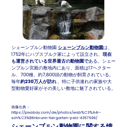
シェーンブルン動物園
シェーンブルン動物園
は、
1752年にハプスブルク家によって設立され、
現在
も運営されている世界最古の動物園で
ある。シェー
ンブルン宮殿の敷地内にあり、面積は17ヘクター
ル、700種、約7,800頭の動物が飼育されている。
毎年
約230万人が訪れ
、特に子供連れの家族や大
型動物愛好家がその美しい敷地に魅了されている。
画像出典：
https://pixabay.com/de/photos/eisb%C3%A4r-
sch%C3%B6nbrunn-tiergarten-pelz-4357596/
シェーンブルン動物園に関する情