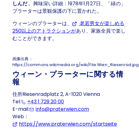
しんだ
。興味深い詳細：1978年1月27日、「緑の」
プラーターは景観保護の下に置かれた。
ウィーンのプラーターは、
老若男女が楽しめる
250以上のアトラクションが
(Opens in a new tab or w
あり、家族全員で楽し
むことができます。
画像出典：
https://commons.wikimedia.org/wiki/File:Wien_Riesenrad.jpg
ウィーン・プラーターに関する情
報
住所Riesenradplatz 2, A-1020 Vienna
Tel:
+43 1 729 20 00
E-mail:
info@praterwien.com
Web：
https://www.praterwien.com/startseite
(Opens i