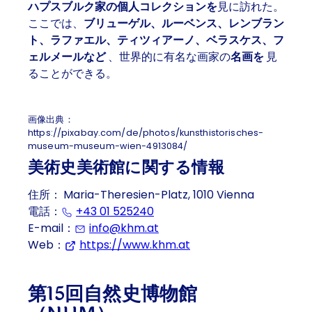
ハプスブルク家の個人コレクションを
見に訪れた。
ここでは、
ブリューゲル、ルーベンス、レンブラン
ト、ラファエル、ティツィアーノ、ベラスケス、フ
ェルメールなど
、世界的に有名な画家の
名画を
見
ることができる。
画像出典：
https://pixabay.com/de/photos/kunsthistorisches-
museum-museum-wien-4913084/
美術史美術館に関する情報
住所：
Maria-Theresien-Platz, 1010 Vienna
電話：
+43 01 525240
E-mail：
info@khm.at
Web：
https://www.khm.at
(Opens in a new tab 
第15回自然史博物館