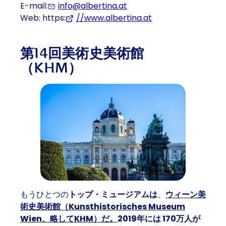
E-mail:
info@albertina.at
Web: https:
//www.albertina.at
(Opens in a new t
第14回美術史美術館
（KHM）
もうひとつの
トップ・ミュージアムは
、
ウィーン美
術史美術館（Kunsthistorisches Museum
Wien、略してKHM）だ。
2019年には
170万人が