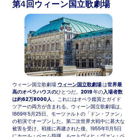
第4回ウィーン国立歌劇場
ウィーン国立歌劇場
ウィーン国立歌劇場
は
世界最
高のオペラハウスの
ひとつだ。
2019
年の
入場者数
は約62万8000人
。これにはオペラ鑑賞とガイド
ツアーの両方が含まれる。ウィーン国立歌劇場は、
1869年5月25日、モーツァルトの「ドン・ファン」
の初演でオープンした。第二次世界大戦中に甚大な
被害を受け、戦後に再建された後、1955年11月5日
にカール・ベーム指揮、ルートヴィヒ・ヴァン・ベ