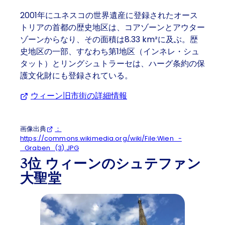
2001年にユネスコの世界遺産に登録されたオース
トリアの首都の歴史地区は、コアゾーンとアウター
ゾーンからなり、その面積は8.33 km²に及ぶ。歴
史地区の一部、すなわち第1地区（インネレ・シュ
タット）とリングシュトラーセは、ハーグ条約の保
護文化財にも登録されている。
ウィーン旧市街の詳細情報
(Opens in a new tab or 
画像出典
：
https://commons.wikimedia.org/wiki/File:Wien_-
_Graben_(3).JPG
3位 ウィーンのシュテファン
大聖堂