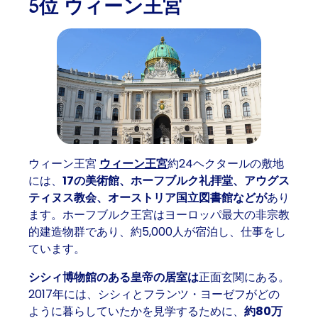
5位 ウィーン王宮
ウィーン王宮
ウィーン王宮
約24ヘクタールの敷地
には、
17の美術館、ホーフブルク礼拝堂、アウグス
ティヌス教会、オーストリア国立図書館などが
あり
ます。ホーフブルク王宮はヨーロッパ最大の非宗教
的建造物群であり、約5,000人が宿泊し、仕事をし
ています。
シシィ博物館のある皇帝の居室は
正面玄関にある。
2017年には、シシィとフランツ・ヨーゼフがどの
ように暮らしていたかを見学するために、
約80万