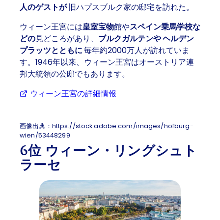
人のゲストが
旧ハプスブルク家の邸宅を訪れた。
ウィーン王宮には
皇室宝物
館や
スペイン乗馬学校な
どの
見どころがあり、
ブルクガルテンや
ヘルデン
プラッツとともに
毎年約2000万人が訪れていま
す。1946年以来、ウィーン王宮はオーストリア連
邦大統領の公邸でもあります。
ウィーン王宮の詳細情報
(Opens in a new tab or wi
画像出典：https://stock.adobe.com/images/hofburg-
wien/53448299
6位 ウィーン・リングシュト
ラーセ