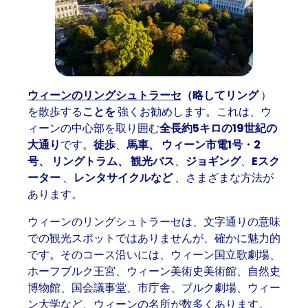
ウィーンのリングシュトラーセ
（略してリング
）
を散歩する
ことを
強くお勧めします。これは、ウ
ィーンの中心部を取り囲む
全長約5キロの19世紀の
大通り
です。
徒歩
、
馬車、
ウィーン市電1号・2
号、
リングトラム、
観光バス
、
ジョギング
、
Eスク
ーター
、
レンタサイクルなど
、さまざまな方法が
あります。
ウィーンのリングシュトラーセは、文字通りの意味
での観光スポットではありませんが、確かに魅力的
です。そのコース沿いには、ウィーン国立歌劇場、
ホーフブルク王宮、ウィーン美術史美術館、自然史
博物館、国会議事堂、市庁舎、ブルク劇場、ウィー
ン大学など、ウィーンの名所が数多くあります。