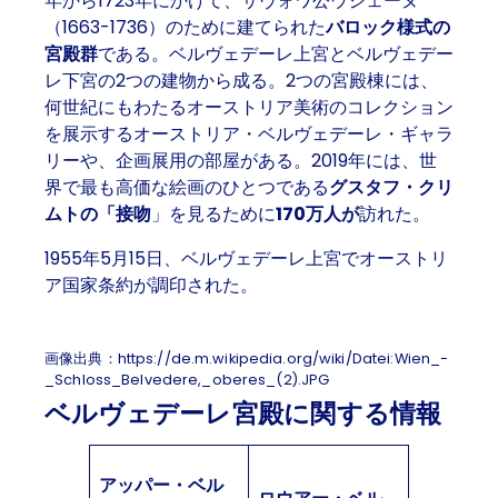
年から1723年にかけて、サヴォワ公ウジェーヌ
（1663-1736）のために建てられた
バロック様式の
宮殿群
である。ベルヴェデーレ上宮とベルヴェデー
レ下宮の2つの建物から成る。2つの宮殿棟には、
何世紀にもわたるオーストリア美術のコレクション
を展示するオーストリア・ベルヴェデーレ・ギャラ
リーや、企画展用の部屋がある。2019年には、世
界で最も高価な絵画のひとつである
グスタフ・クリ
ムトの「接吻
」を見るために
170万人が
訪れた。
1955年5月15日、ベルヴェデーレ上宮でオーストリ
ア国家条約が調印された。
画像出典：https://de.m.wikipedia.org/wiki/Datei:Wien_-
_Schloss_Belvedere,_oberes_(2).JPG
ベルヴェデーレ宮殿に関する情報
アッパー・ベル