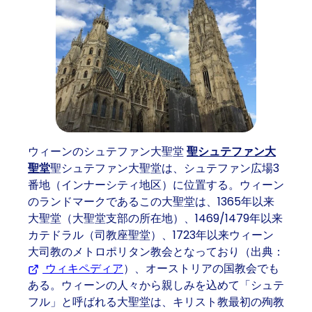
ウィーンのシュテファン大聖堂
聖シュテファン大
聖堂
聖シュテファン大聖堂は、シュテファン広場3
番地（インナーシティ地区）に位置する。ウィーン
のランドマークであるこの大聖堂は、1365年以来
大聖堂（大聖堂支部の所在地）、1469/1479年以来
カテドラル（司教座聖堂）、1723年以来ウィーン
大司教のメトロポリタン教会となっており（出典：
ウィキペディア
(Opens in a new tab or window)
）、オーストリアの国教会でも
ある。ウィーンの人々から親しみを込めて「シュテ
フル」と呼ばれる大聖堂は、キリスト教最初の殉教