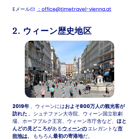
Eメール
：office@timetravel-vienna.at
(Eventually
2. ウィーン歴史地区
2019年
、ウィーンには
およそ800万人の観光客が
訪れた
。シュテファン大寺院、ウィーン国立歌劇
場、ホーフブルク王宮、ウィーン市庁舎など、
ほと
んどの見どころが
ある
ウィーンの
エレガントな
市
街地は
、
もちろん
最初の寄港地
だ。