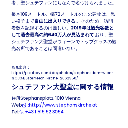
者、聖シュテファンにちなんで名づけられました。
長さ109メートル、幅72メートルのこの建物は、黒
い格子まで
自由に出入りできる
。そのため、訪問
者数を記録するのは難しい。
2019年は観光客数と
して過去最高の約640万人が見込まれて
おり、聖
シュテファン大聖堂がウィーンでトップクラスの観
光名所であることは間違いない。
画像出典：
https://pixabay.com/de/photos/stephansdom-wien-
%C3%B6sterreich-kirche-2662350/
シュテファン大聖堂に関する情報
住所Stephansplatz, 1010 Vienna
Web
:http://www.stephanskirche.at
(Opens in a 
Tel:
+43 1 515 52 3054