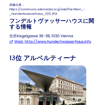
画像出典：
https://commons.wikimedia.org/wiki/File:Wien_-
_Hundertwasserhaus_(01).JPG
フンデルトヴァッサーハウスに関
する情報
住所Kegelgasse 36-38, 1030 Vienna
Web: http://www.hundertwasserhaus.info
(Opens 
13位 アルベルティーナ