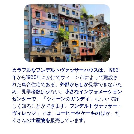
カラフルな
フンデルトヴァッサーハウスは
、1983
年から1985年にかけてウィーン市によって建設さ
れた集合住宅である。
外部からしか
見学できないた
め、見学者数は少ない。
小さなインフォメーション
センターで
、
「ウィーンのガウディ
」について詳
しく知ることができます。
フンデルトヴァッサー・
ヴィレッジ
」では、
コーヒーや
ケーキの
ほか、た
くさんの
土産物を
販売しています。