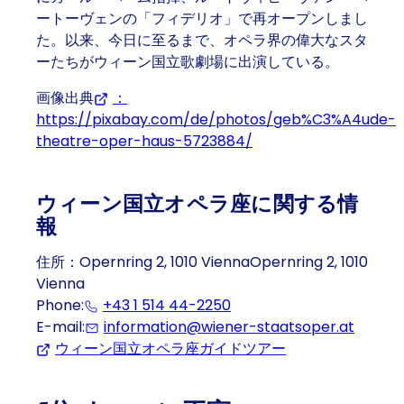
ートーヴェンの「フィデリオ」で再オープンしまし
た。以来、今日に至るまで、オペラ界の偉大なスタ
ーたちがウィーン国立歌劇場に出演している。
画像出典
：
https://pixabay.com/de/photos/geb%C3%A4ude-
theatre-oper-haus-5723884/
(Opens in a new tab 
ウィーン国立オペラ座に関する情
報
住所：Opernring 2, 1010 ViennaOpernring 2, 1010
Vienna
Phone:
+43 1 514 44-2250
(Eventually opens a prog
E-mail:
information@wiener-staatsoper.at
ウィーン国立オペラ座ガイドツアー
(Opens in a new