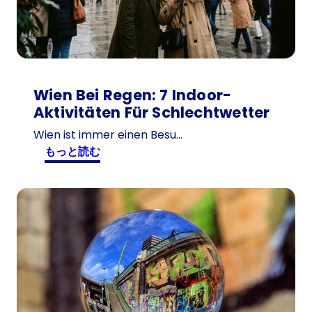
Wien Bei Regen: 7 Indoor-
Aktivitäten Für Schlechtwetter
Wien ist immer einen Besu…
:
もっと読む
W
i
e
n
b
e
i
R
e