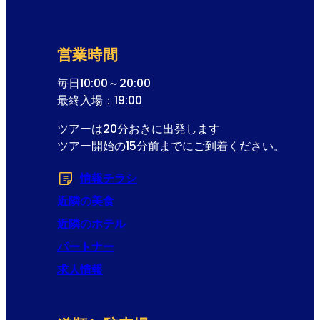
t
フォームスキップ
ス
e
レ
r
タ
営業時間
ー
登
毎日10:00～20:00
録
最終入場：19:00
ツアーは20分おきに出発します
ツアー開始の15分前までにご到着ください。
情報チラシ
(Opens in a new tab or windo
近隣の美食
近隣のホテル
パートナー
求人情報