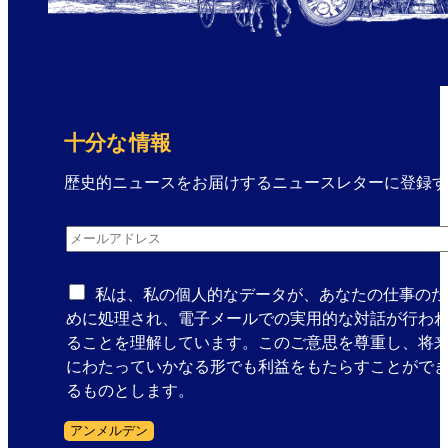
光
ä
名
t
所
e
と
n
無
f
料
ü
十分な情報
ハ
r
イ
歴史的ニュースをお届けするニュースレターに登録す
S
ラ
c
メ
イ
h
メールアドレス
*
ー
ト
l
ル
を
e
ア
私は、私の個人的なデータが、あなたの仕事のた
体
c
ド
めに処理され、電子メールでの実用的な対話が行わ
験
h
レ
ることを理解しています。このご意思を尊重し、将
し
t
ス
にわたっていかなる形でも利益をもたらすことがで
よ
w
ニ
るものとします。
う
e
ュ
t
アンメルデン
ー