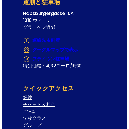
道順と駐車場
Habsburgergasse 10A
1010 ウィーン
グラーベン近郊
連絡先＆到着
グーグルマップで表示
(Opens in a new tab
フライウン駐車場
(Opens in a new tab or 
特別価格：4,32ユーロ/時間
クイックアクセス
経験
チケット＆料金
ご来訪
学校クラス
グループ