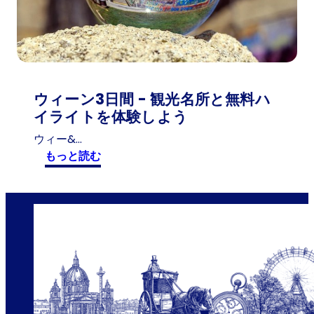
g
e
n
:
7
I
ウィーン3日間 - 観光名所と無料ハ
n
イライトを体験しよう
d
ウィー&…
o
:
もっと読む
o
ウ
r
ィ
-
ー
A
ン
k
3
t
日
i
間
v
-
i
観
t