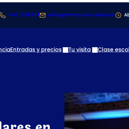
+43 1 5321514
office@timetravel-vienna.at
Ab
ncia
Entradas y precios
Tu visita
Clase esco
lares en