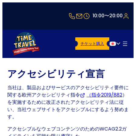
+43 1 5321514
office@timetravel-v
10:00〜20:00
チケット購入
日本語
アクセシビリティ宣言
当社は、製品およびサービスのアクセシビリティ要件に
関する欧州アクセシビリティ指令
（指令2019/882
(Open
）
を実施するために改正されたアクセシビリティ法に従
い、当社ウェブサイトをアクセシブルにするよう努めま
す。
アクセシブルなウェブコンテンツのためのWCAG2.2ガ