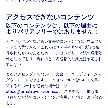
イドラインを可能な限り遵守した。
アクセスできないコンテンツ
以下のコンテンツは、以下の理由に
よりバリアフリーではありません：
アクセシブルでない古い文書やコンテンツは、ウェブサ
イトで入手できる。これらは2025年6月28日以前に発
行されたものであるため、アクセシビリティ法の適用除
外となっており、現在のところ包括的な変更は予定され
ていない。
まだアクセシブルでないPDF文書は、ウェブサイトから
ダウンロードできます。アクセシブルでないPDF文書に
関するサポートが必要な場合は、
office@timetravel-vienna.at。
(Eventually opens a pr
この場合、可能な限
り適切な方法でコンテンツをご利用いただけるよう努め
ます。