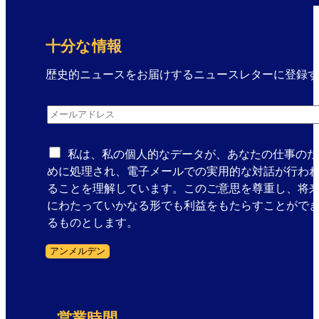
十分な情報
歴史的ニュースをお届けするニュースレターに登録す
メ
メールアドレス
*
ー
ル
ア
私は、私の個人的なデータが、あなたの仕事のた
ド
めに処理され、電子メールでの実用的な対話が行わ
レ
ることを理解しています。このご意思を尊重し、将
ス
にわたっていかなる形でも利益をもたらすことがで
ニ
るものとします。
ュ
アンメルデン
ー
フォームスキップ
ス
レ
タ
営業時間