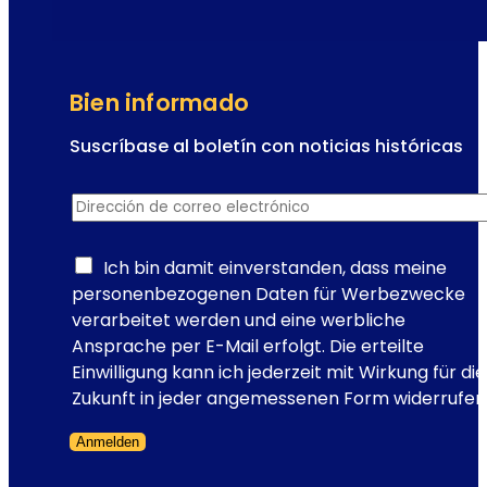
Bien informado
Suscríbase al boletín con noticias históricas
c
Dirección de correo electrónico
*
o
r
r
Ich bin damit einverstanden, dass meine
e
personenbezogenen Daten für Werbezwecke
o
verarbeitet werden und eine werbliche
I
Ansprache per E-Mail erfolgt. Die erteilte
n
Einwilligung kann ich jederzeit mit Wirkung für die
s
Zukunft in jeder angemessenen Form widerrufen
c
Anmelden
r
A
Formulario omitido
i