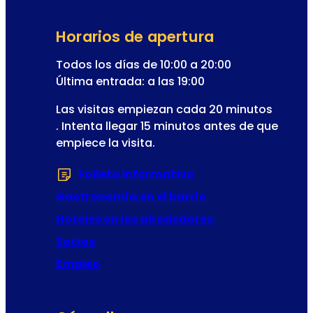
l
p
t
c
Horarios de apertura
e
i
r
ó
Todos los días de 10:00 a 20:00
n
n
Última entrada: a las 19:00
a
c
t
Las visitas empiezan cada 20 minutos
o
i
. Intenta llegar 15 minutos antes de que
r
v
empiece la visita.
r
e
e
:
Folleto informativo
(Se abre en una nu
o
Gastronomía en el barrio
Hoteles en los alrededores
Socios
Empleo