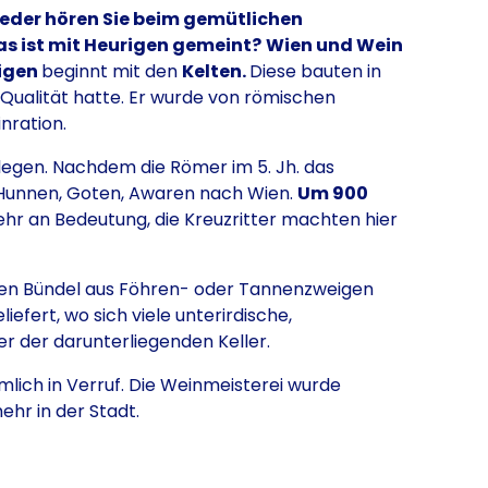
ieder hören Sie beim gemütlichen
s ist mit Heurigen gemeint?
Wien und Wein
igen
beginnt mit den
Kelten.
Diese bauten in
Qualität hatte. Er wurde von römischen
nration.
legen. Nachdem die Römer im 5. Jh. das
 Hunnen, Goten, Awaren nach Wien.
Um 900
r an Bedeutung, die Kreuzritter machten hier
en Bündel aus Föhren- oder Tannenzweigen
iefert, wo sich viele unterirdische,
 der darunterliegenden Keller.
emlich in Verruf. Die Weinmeisterei wurde
hr in der Stadt.