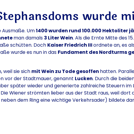
Stephansdoms wurde mi
me Ausmaße. Um
1400 wurden rund 100.000 Hektoliter jä
chnete
man damals
3 Liter Wein
. Als die Ernte Mitte des 
traße schütten. Doch
Kaiser Friedrich III
ordnete an, es al
traße wurde es nun in das
Fundament des Nordturms ges
, weil sie sich
mit Wein zu Tode gesoffen
hatten. Parall
ten vor der Stadtmauer, genannt
Lucken
. Durch die beid
ber später wieder und generierte zahlreiche Steuern im L
.
Die Wiener strömten lieber aus der Stadt raus, weil dort
el, neben dem Ring eine wichtige Verkehrsader) bildete d