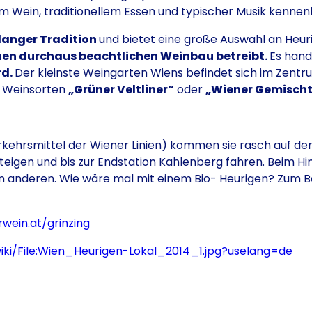
m Wein, traditionellem Essen und typischer Musik kennen
langer Tradition
und bietet eine große Auswahl an Heuri
nen durchaus beachtlichen Weinbau betreibt.
Es hand
rd.
Der kleinste Weingarten Wiens befindet sich im Zen
ie Weinsorten
„Grüner Veltliner“
oder
„Wiener Gemischt
erkehrsmittel der Wiener Linien) kommen sie rasch auf den
igen und bis zur Endstation Kahlenberg fahren. Beim Hin
den anderen. Wie wäre mal mit einem Bio- Heurigen? Zum B
wein.at/grinzing
iki/File:Wien_Heurigen-Lokal_2014_1.jpg?uselang=de