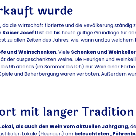
erkauft wurde
 da die Wirtschaft florierte und die Bevölkerung ständig
n
Kaiser Josef II
ist die bis heute gültige Grundlage für 
 zu allen Zeiten des Jahres, wie, wann und zu welchem Pr
höfe und Weinschenken.
Viele
Schenken und Weinkelle
ität der ausgeschenkten Weine. Die Heurigen und Weinkel
ns bis 9h abends (im Sommer bis 10h) nur Wein einer Farb
, Spiele und Beherbergung waren verboten. Außerdem wurd
ort mit langer Traditio
 Lokal, als auch den Wein vom aktuellen Jahrgang
, d
rustikalen Lokale (Heurigen) am
beleuchteten „Föhrenb