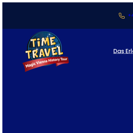
+4
Das Er