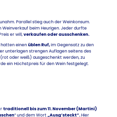
 zunahm. Parallel stieg auch der Weinkonsum.
den Weinverkauf beim Heurigen. Jeder durfte
eis er will,
verkaufen oder ausschenken.
r
hatten einen
üblen Ruf,
im Gegensatz zu den
ler unterlagen strengen Auflagen seitens des
e (rot oder weiß) ausgeschenkt werden, zu
e ein Höchstpreis für den Wein festgelegt.
n
er
traditionell bis zum 11. November (Martini)
uschen
“ und dem Wort
„Ausg‘steckt“.
Hier