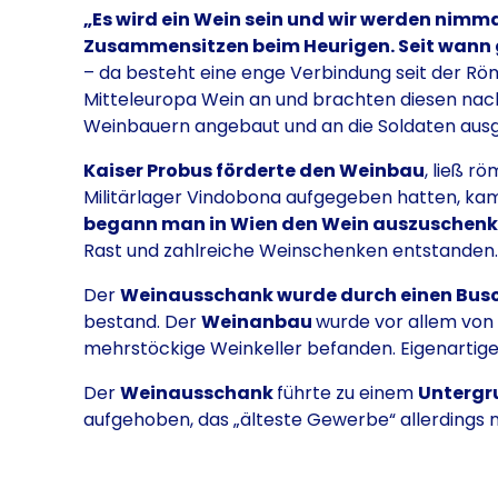
„Es wird ein Wein sein und wir werden nimm
Zusammensitzen beim Heurigen. Seit wann g
– da besteht eine enge Verbindung seit der Röm
Mitteleuropa Wein an und brachten diesen nach
Weinbauern angebaut und an die Soldaten ausge
Kaiser Probus förderte den Weinbau
, ließ 
Militärlager Vindobona aufgegeben hatten, ka
begann man in Wien den Wein auszuschen
Rast und zahlreiche Weinschenken entstanden
Der
Weinausschank wurde durch einen Bus
bestand. Der
Weinanbau
wurde vor allem von
mehrstöckige Weinkeller befanden. Eigenartig
Der
Weinausschank
führte zu einem
Untergru
aufgehoben, das „älteste Gewerbe“ allerdings n