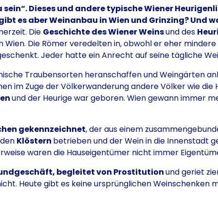
a sein“. Dieses und andere typische Wiener Heurigenl
ibt es aber Weinanbau in Wien und Grinzing? Und wa
erzeit. Die
Geschichte des Wiener Weins
und des
Heur
 Wien. Die Römer veredelten in, obwohl er eher mindere 
schenkt. Jeder hatte ein Anrecht auf seine tägliche Wei
römische Traubensorten heranschaffen und Weingärten an
men im Zuge der Völkerwanderung andere Völker wie die
ken
und der Heurige war geboren. Wien gewann immer meh
.
chen gekennzeichnet
, der aus einem zusammengebund
 den
Klöstern
betrieben und der Wein in die Innenstadt gel
erweise waren die Hauseigentümer nicht immer Eigentümer
ndgeschäft, begleitet von Prostitution
und geriet zi
icht. Heute gibt es keine ursprünglichen Weinschenken me