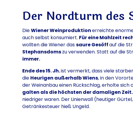
Der Nordturm des 
Die
Wiener Weinproduktion
erreichte enor
auch selbst konsumiert.
Für eine Mahlzeit re
wollten die Wiener das
saure Gesöff
auf die S
Stephansdoms
zu verwenden. Statt auf die S
immer.
Ende des 15. Jh.
ist vermerkt, dass viele starben
die
Heurigen außerhalb Wiens
, in den Voror
der Weinanbau einen Rückschlag, erholte sich a
galten als die höchsten der damaligen Zeit
niedriger waren. Der Linienwall (heutiger Gürt
Getränkesteuer hieß Ungeld.