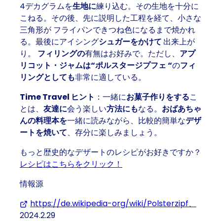
4デカグラムを
生地に
練り込む。その生地を十分に
こねる。その後、先に説明した
工程を経て
、小さな
三角形が
フライパンで
きつね色になるまで焼かれ
る。最後にアイシング
シュガーをかけて
出来上が
り。
フィリングの
有無はお好みで。ただし、
アプ
リコット・ジャムは
“ポルスタージプフェ “
の
フィ
リングとしても
非常に適している。
Time Travel ヒント
：一緒に
お菓子作りをする
こ
とは、
友達に
会う楽しい
方法にも
なる。
おばあちゃ
んの料理本を
一緒に読みながら、比較的簡単な
デザ
ートを焼いて
、存分に楽しみましょう。
もっと歴史的なデザートのレシピがお好きですか？
レシピはこちらをクリック！
情報源
https://de.wikipedia-org/wiki/Polsterzipf、
(Open
2024.2.29