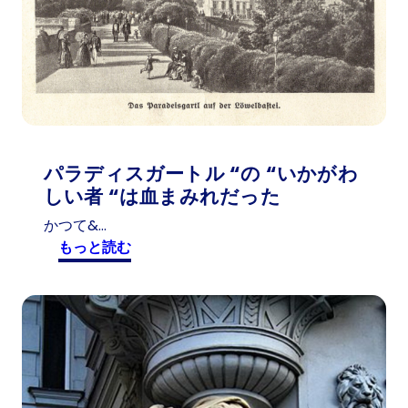
パラディスガートル “の “いかがわ
しい者 “は血まみれだった
かつて&…
:
もっと読む
パ
ラ
デ
ィ
ス
ガ
ー