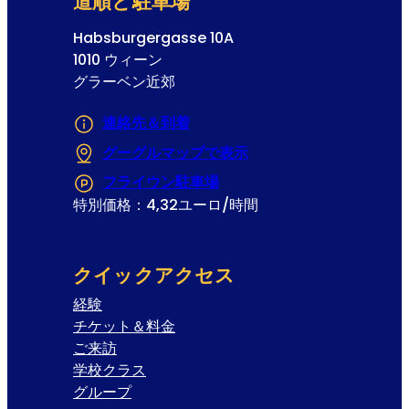
道順と駐車場
Habsburgergasse 10A
1010 ウィーン
グラーベン近郊
連絡先＆到着
グーグルマップで表示
(Opens in a new tab
フライウン駐車場
(Opens in a new tab or 
特別価格：4,32ユーロ/時間
クイックアクセス
経験
チケット＆料金
ご来訪
学校クラス
グループ