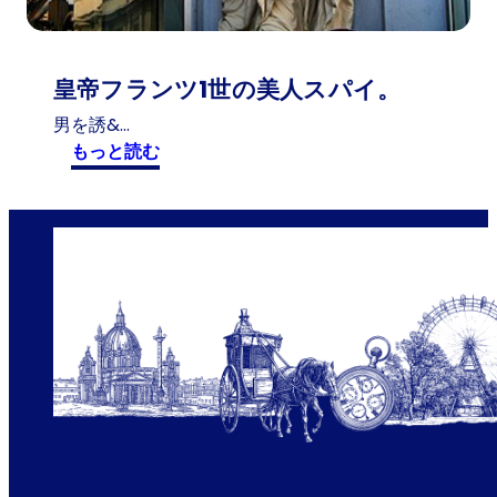
っ
た
皇帝フランツ1世の美人スパイ。
男を誘&…
:
もっと読む
皇
帝
フ
ラ
ン
ツ
1
世
の
美
人
ス
パ