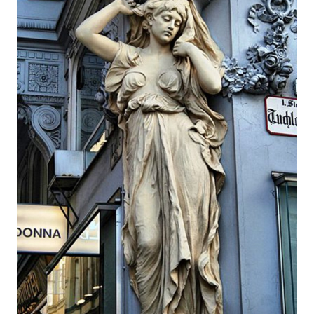
ト
ル
“
の
“
い
か
が
わ
し
い
者
“
は
血
ま
み
れ
だ