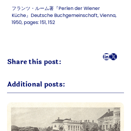
フランツ・ルーム著『Perlen der Wiener
Küche』Deutsche Buchgemeinschaft, Vienna,
1950, pages: 151, 152
フェイスブック
LinkedI
X
メール
Share this post:
Additional posts: