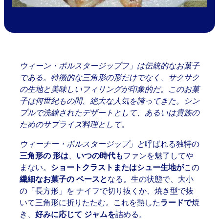
ウィーン・ポルスタージップフ」は伝統的なお菓子
である。特徴的な三角形の形だけでなく、サクサク
の生地と美味しいフィリングが印象的だ。このお菓
子は何世紀もの間、絶大な人気を誇ってきた。シン
プルで洗練されたデザートとして、あるいは貴族の
ためのサプライズ料理として。
ウィーナー・ポルスタージップ」と
呼ばれる独特の
三角形の
形は
、
いつの時代も
ファンを魅了してや
まない。
ショートクラストまたはシュー生地が
この
繊細なお菓子の
ベースと
なる。生の状態で、大小
の
「長方形」を
ナイフで
切り抜くか、
焼き
型で抜
いて
三角形に
折りたたむ。これを熱した
ラードで
焼
き、
好みに応じて
ジャムを
詰める。