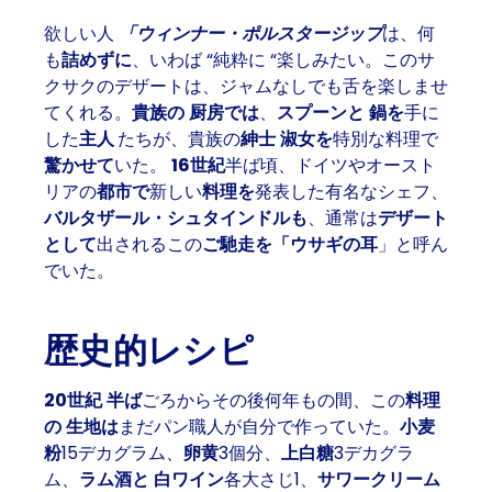
欲しい人
「ウィンナー・ポルスタージップ
は、何
も
詰めずに
、いわば “純粋に “楽しみたい。このサ
クサクの
デザートは
、
ジャム
なしでも
舌を
楽しませ
てくれる。
貴族の
厨房では
、
スプーンと
鍋を
手に
した
主人
たちが、貴族の
紳士
淑女を
特別な料理で
驚かせて
いた。
16世紀
半ば頃、ドイツやオースト
リアの
都市で
新しい
料理を
発表した有名なシェフ、
バルタザール・シュタインドルも
、通常は
デザート
として
出されるこの
ご馳走を
「ウサギの耳
」と呼ん
でいた。
歴史的レシピ
20世紀
半ば
ごろからその後何年もの間、この
料理
の
生地は
まだパン職人が自分で作っていた。
小麦
粉
15デカグラム、
卵黄
3個分、
上白糖
3デカグラ
ム、
ラム酒と
白ワイン
各大さじ1、
サワークリーム