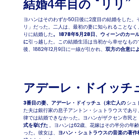
結婚4年目の “リリ”
ヨハンはそのわずか50日後に2度目の結婚をした。
リ」
だった。二人は、最初の妻に知られることなく
りに結婚した
。
1878年5月28日、ウィーンのカー
に
引っ越した。この結婚生活は当初から幸せなもの
後、1882年12月9日に一線が引かれ、
双方の合意に
アデーレ・ドイッチ
3番目の妻、アデーレ・ドイッチュ（未亡人の
シュ
た夫は銀行家の息子アントン・シュトラウスであり
律では結婚できなかった。
ヨハンがザクセン市民と
式を挙げた
。ヨハンは62歳、花嫁はその半分の年齢
った。彼女は、
ヨハン・シュトラウスの音楽の著作