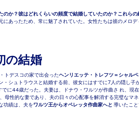
たのか？彼はどれくらいの頻度で結婚していたのか？これらの
元にあったため、常に魅了されていた。女性たちは彼のメロデ
初の結婚
・トデスコの家で出会った
ヘンリエッテ・トレフツ＝シャル
ン・シュトラウスと結婚する前、彼女にはすでに7人の隠し子
すでに44歳だった。夫妻は、
ドナウ・ワルツが作曲さ
れ、現
、母性的な妻であり、夫の日々の心配事を解消する完璧なマネー
な功績は、夫を
ワルツ王からオペレッタ作曲家へと
導いたこと