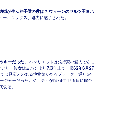
結婚が生んだ子供の数は？
ウィーンのワルツ王ヨハ
ィー、ルックス、魅力に魅了された。
ペツキーだった
。ヘンリエットは銀行家の愛人であっ
がいた。彼女はヨハンより7歳年上で、
1862年8月27
在では見応えのある博物館がある
プラーター通り54
ジャーだった。ジェティが1878年4月8日に脳卒
である。