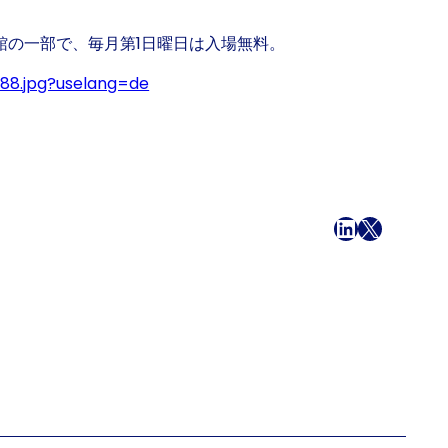
館の一部で、毎月第1日曜日は入場無料。
88.jpg?uselang=de
フェイスブック
LinkedIn
X
メール