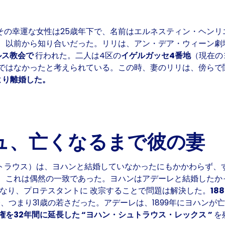
その幸運な女性は25歳年下で、名前は
エルネスティン・ヘンリ
、以前から知り合いだった。リリは、アン・デア・ウィーン劇
ルス教会で
行われた。二人は4区の
イゲルガッセ4番地
（現在の
ではなかったと考えられている。この時、妻のリリは、傍らで
より離婚した。
ュ、亡くなるまで彼の妻
トラウス）は、ヨハンと結婚していなかったにもかかわらず、
、これは偶然の一致であった。ヨハンはアデーレと結婚したか
なり、
プロテスタントに
改宗することで問題は解決した。
18
、つまり31歳の若さだった。アデーレは、1899年にヨハン
権を32年間に延長した
“ヨハン・シュトラウス・レックス ”
を