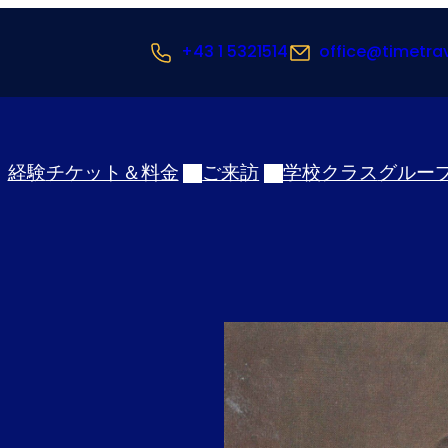
+43 1 5321514
office@timetra
経験
チケット＆料金
ご来訪
学校クラス
グルー