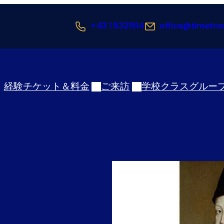
+43 1 5321514
office@timetra
経験
チケット＆料金
ご来訪
学校クラス
グルー