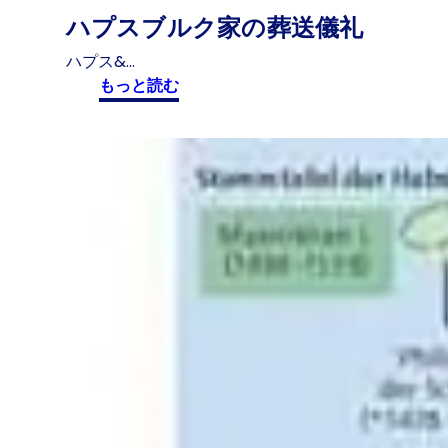
ハプスブルク家の葬送儀礼
ハプス&…
:
もっと読む
ハ
プ
ス
ブ
ル
ク
家
の
葬
送
儀
礼