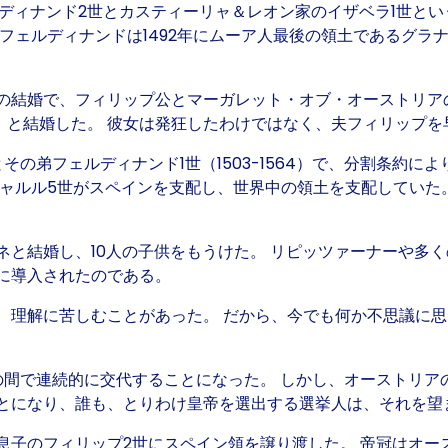
ルディナンド2世とカスティーリャ＆レオン家のイザベラ1世と
フェルディナンドは1492年にムーア人最後の領土であるグラ
結婚で、フィリップ公とマーガレット・オブ・オーストリアの二
Mad）と結婚した。 彼女は発狂したわけではなく、夫フィリッ
）とその弟フェルディナンド1世（1503-1564）で、分割条
シャルル5世がスペインを支配し、世界中の領土を支配していた
と結婚し、10人の子供をもうけた。 リピッツァーナーや多く
に導入されたのである。
解に苦しむことがあった。 だから、今でも何か不思議に思うことが
の間で連続的に交代することになった。 しかし、オーストリア
とになり、誰も、とりわけ皇帝を選出する選挙人は、それを望
息子のフィリップ2世にスペイン領を譲り渡した。 帝冠はオー