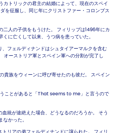
いうカトリックの君主の結婚によって、現在のスペイ
ナダを征服し、同じ年にクリストファー・コロンブス
人の子供をもうけた。 フィリップは1496年にカ
プを早くに亡くして以来、うつ病を患っていた。
約により、フェルディナンドはシュタイアーマルクを含む
。 オーストリア軍とスペイン軍への分割が完了し
の貴族をウィーンに呼び寄せたのも彼だ。 スペイン
あると「That seems to me」と言うので
の血統が途絶えた場合、どうなるのだろうか。 そう
まなかった。
ストリアの弟フェルディナンドに譲られた。 フィリ