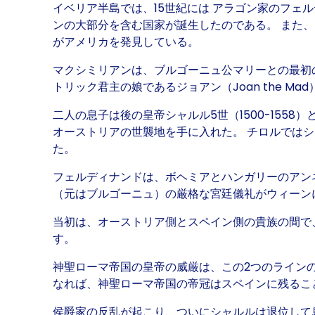
イベリア半島では、15世紀には アラゴン家のフェ
ンの大部分を含む国家が誕生したのである。 また、
がアメリカを発見している。
マクシミリアンは、ブルゴーニュ公マリーとの最初の
トリック君主の娘であるジョアン（Joan the 
二人の息子は後の皇帝シャルル5世（1500-1558
オーストリアの世襲地を手に入れた。 チロルでは
た。
フェルディナンドは、ボヘミアとハンガリーのアンネ
（元はブルゴーニュ）の厳格な宮廷儀礼がウィーン
当初は、オーストリア側とスペイン側の貴族の間で、理
す。
神聖ローマ帝国の皇帝の威厳は、この2つのライン
なれば、神聖ローマ帝国の帝冠はスペインに残るこ
侯爵家の反乱が起こり、ついにシャルルは退位して