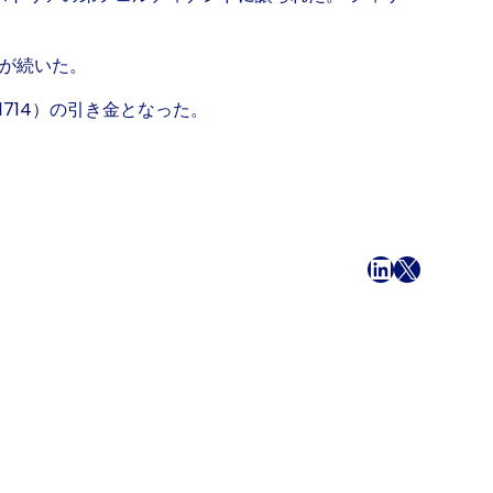
世が続いた。
1714）の引き金となった。
フェイスブック
LinkedIn
X
メール